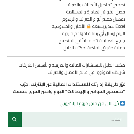
تضمين تفاصيل الأصناف والضرائب
فصل الفواتير الصادرة والمستلمة
تفصيل جميع أنواع الضرائب والرسوم
Excel تصدير بصيغة
الأمان والخصوصية
لا يتم إرسال أي بيانات لخوادم خارجية
جميع العمليات تتم محلياً في المتصفح
حماية حقوق الملكية لمكتب الدليل
مكتب الدليل للاستشارات المالية والضريبية و تأسيس الشركات
شريكك الموثوق في عالم الأعمال والضرائب
غيّر طريقة إدارتك للمستندات المالية عبر الإنترنت. جرّب
“مستخرج الفواتير والإيصالات” اليوم واختبر الفرق بنفسك!
نزّل الآن من متجر كروم الإلكتروني