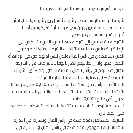
قواعد تأسيس شركة التوصية البسيطة وتعريفها:
شركة التوصية البسيطة هي شركة تُشكل بين شريك واحد أو أكثر
مسئولين ومتضامنين وبين شريك واحد أو أكثر يكونون أصحاب
أموال فيها ويسمون موصين.
الشركاء ينقسمون إلى شركاء متضامنين، الذين يشاركون في
الإدارة ويتحملون مسئولية التزامات الشركة، وشركاء موصون،
الذين يساهمون في رأس المال ولكن ليس لديهم حق في الإدارة أو
التدخل فيها ولا أن يطالبهم الغير بالوفاء بالتزامات على الشركة
تتجاوز حصصهم في رأس المال كما انه لا يجوز لهم – أي الشركاء
الموصين – أن يعملوا عملا متعلقا بإدارة الشركة.
الحد الأدنى لرأس مال شركات الأشخاص هو 300,000 جنيه، باستثناء
الأنشطة الخدمية داخل المناطق الصناعية والمدن العمرانية، حيث
يكون رأس مالها 30,000 جنيه.
يُسمح بمشاركة الأجانب بنسبة 100%، باستثناء الأنشطة المقصورة
على المصريين.
الشريك المتضامن يقدم حصة في رأس المال ويشارك في الإدارة،
بينما الشريك الموصى يقدم حصة في رأس المال ولا يشارك في