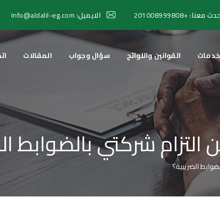
دث معنا:
+201008999808
الايميل:
Info@aldalil-eg.com
خدمات
القوانين واللوائح
سؤال وجواب
المقالات
اتص
التزام شركتي بالضوابط ال
ضوابط الضريبية؟